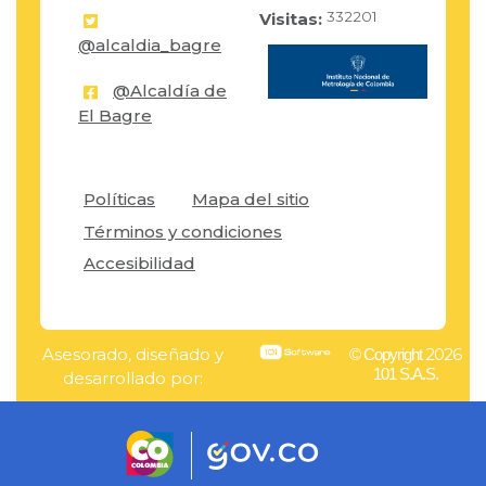
332201
Visitas:
@alcaldia_bagre
@Alcaldía de
El Bagre
Políticas
Mapa del sitio
Términos y condiciones
Accesibilidad
Asesorado, diseñado y
2026
© Copyright
101 S.A.S.
desarrollado por: