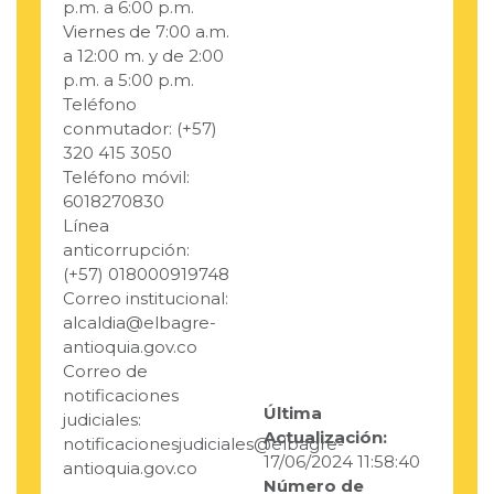
p.m. a 6:00 p.m.
Viernes de 7:00 a.m.
a 12:00 m. y de 2:00
p.m. a 5:00 p.m.
Teléfono
conmutador: (+57)
320 415 3050
Teléfono móvil:
6018270830
Línea
anticorrupción:
(+57) 018000919748
Correo institucional:
alcaldia@elbagre-
antioquia.gov.co
Correo de
notificaciones
Última
judiciales:
Actualización:
notificacionesjudiciales@elbagre-
17/06/2024 11:58:40
antioquia.gov.co
Número de