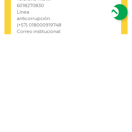
6018270830
Línea
anticorrupción:
(+57) 018000919748
Correo institucional:
alcaldia@elbagre-
antioquia.gov.co
Correo de
notificaciones
Última
judiciales:
Actualización:
notificacionesjudiciales@elbagre-
17/06/2024 11:58:40
antioquia.gov.co
Número de
332241
Visitas:
@alcaldia_bagre
@Alcaldía de
El Bagre