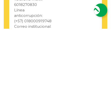
6018270830
Línea
anticorrupción:
(+57) 018000919748
Correo institucional:
alcaldia@elbagre-
antioquia.gov.co
Correo de
notificaciones
Última
judiciales:
Actualización:
notificacionesjudiciales@elbagre-
17/06/2024 11:58:40
antioquia.gov.co
Número de
332292
Visitas:
@alcaldia_bagre
@Alcaldía de
El Bagre